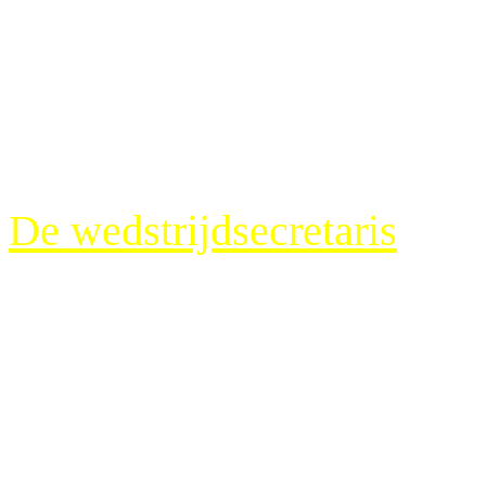
doen met een rookworst vol
zuurkool met rookworst.
De wedstrijdsecretaris